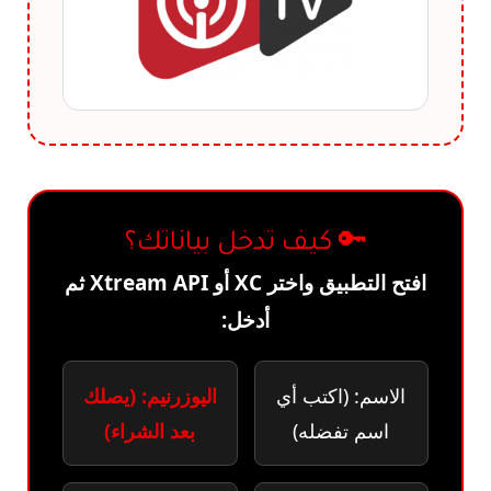
🔑 كيف تدخل بياناتك؟
افتح التطبيق واختر XC أو Xtream API ثم
أدخل:
الاسم: (اكتب أي
اليوزرنيم: (يصلك
اسم تفضله)
بعد الشراء)