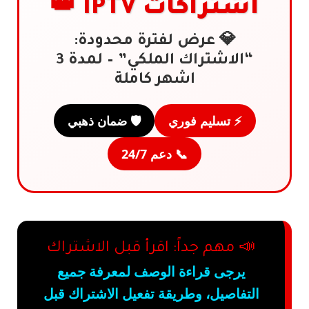
اشتراكات IPTV 👑
💎 عرض لفترة محدودة:
“الاشتراك الملكي” – لمدة 3
اشهر كاملة
⚡ تسليم فوري
🛡️ ضمان ذهبي
📞 دعم 24/7
📣 مهم جداً: اقرأ قبل الاشتراك
يرجى قراءة الوصف لمعرفة جميع
التفاصيل، وطريقة تفعيل الاشتراك قبل