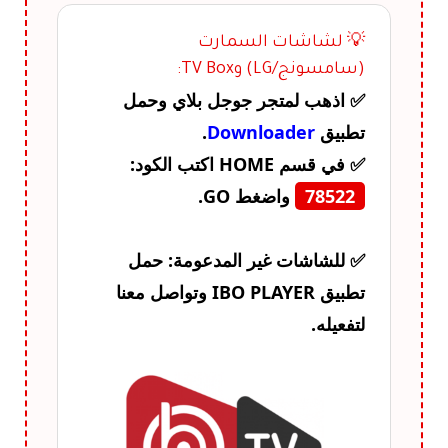
💡 لشاشات السمارت
(سامسونج/LG) وTV Box:
✅ اذهب لمتجر جوجل بلاي وحمل
تطبيق
Downloader
.
✅ في قسم HOME اكتب الكود:
78522
واضغط GO.
✅ للشاشات غير المدعومة: حمل
تطبيق
IBO PLAYER
وتواصل معنا
لتفعيله.