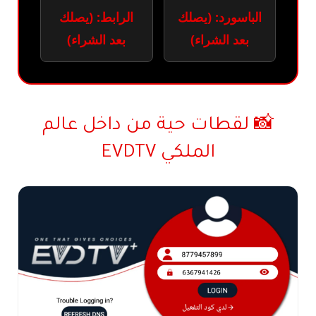
الباسورد: (يصلك
الرابط: (يصلك
بعد الشراء)
بعد الشراء)
📸 لقطات حية من داخل عالم
الملكي EVDTV