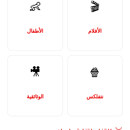
👶
🎬
الأفلام
الأطفال
🎥
🍿
نتفلكس
الوثائقية