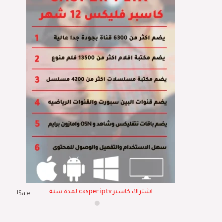
اشتراك كاسبر casper iptv لمدة سنة
Sale!